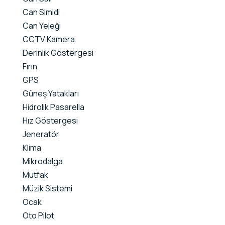
Can Simidi
Can Yeleği
CCTV Kamera
Derinlik Göstergesi
Fırın
GPS
Güneş Yatakları
Hidrolik Pasarella
Hız Göstergesi
Jeneratör
Klima
Mikrodalga
Mutfak
Müzik Sistemi
Ocak
Oto Pilot