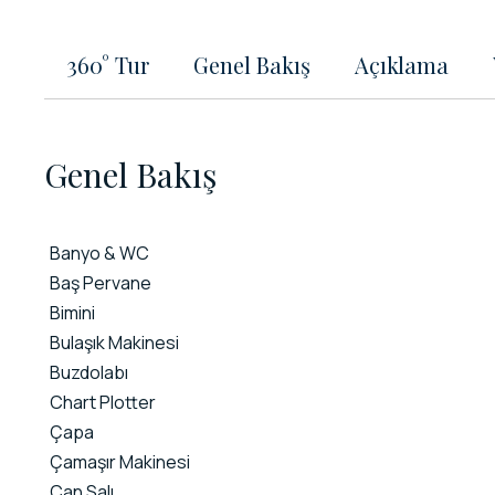
360° Tur
Genel Bakış
Açıklama
Genel Bakış
Banyo & WC
Baş Pervane
Bimini
Bulaşık Makinesi
Buzdolabı
Chart Plotter
Çapa
Çamaşır Makinesi
Can Salı