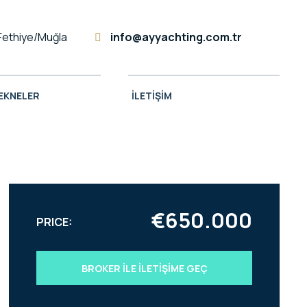
Fethiye/Muğla
info@ayyachting.com.tr
TEKNELER
İLETIŞIM
€650.000
PRICE:
BROKER ILE İLETIŞIME GEÇ