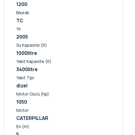
1200
Bayrak
TC
Yıl
2005
Su Kapasite (lt)
1000
litre
Yakıt Kapasite (lt)
3400
litre
Yakıt Tipi
dizel
Motor Gücü (hp)
1050
Motor
CATERPILLAR
En (m)
5