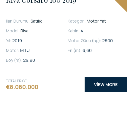
İlan Durumu:
Satılık
Kategori:
Motor Yat
Model:
Riva
Kabin:
4
Yıl:
2019
Motor Gücü (hp):
2600
Motor:
MTU
En (m):
6,60
Boy (m):
29,90
TOTAL PRICE
VIEW MORE
€8.080.000