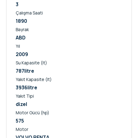
3
Çalışma Saati
1890
Bayrak
ABD
Yıl
2009
Su Kapasite (lt)
787
litre
Yakıt Kapasite (lt)
3936
litre
Yakıt Tipi
dizel
Motor Gücü (hp)
575
Motor
VOLVO PENTA