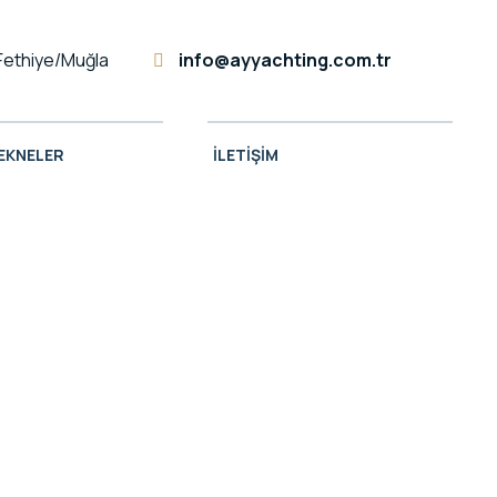
Fethiye/Muğla
info@ayyachting.com.tr
TEKNELER
İLETIŞIM