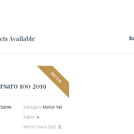
ts Available
So
SATILIK
rsaro 100 2019
:
Satılık
Kategori:
Motor Yat
Kabin:
4
Motor Gücü (hp):
2600