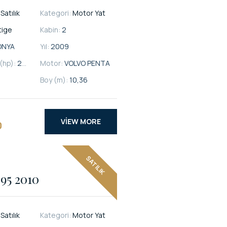
:
Satılık
Kategori:
Motor Yat
tige
Kabin:
2
ONYA
Yıl:
2009
(hp):
260
Motor:
VOLVO PENTA
Boy (m):
10,36
VIEW MORE
0
SATILIK
95 2010
:
Satılık
Kategori:
Motor Yat