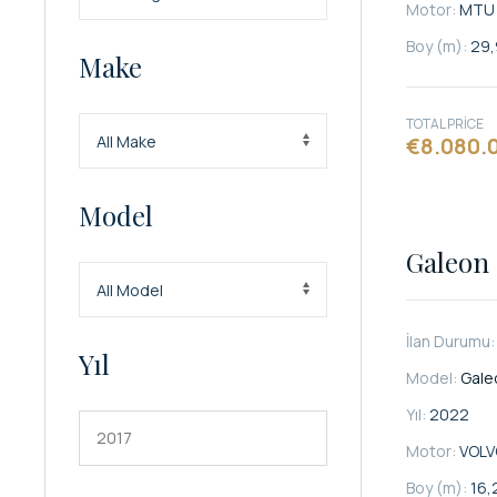
Motor:
MTU
Boy (m):
29,
Make
TOTAL PRICE
€8.080.
Model
Galeon 
İlan Durumu
Yıl
Model:
Gale
Yıl:
2022
Motor:
VOLV
Boy (m):
16,