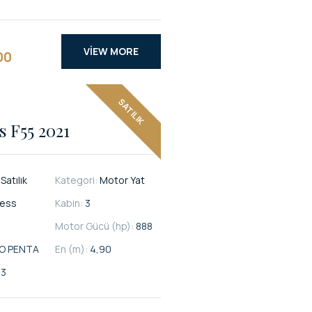
VIEW MORE
00
SATILIK
s F55 2021
:
Satılık
Kategori:
Motor Yat
cess
Kabin:
3
Motor Gücü (hp):
888
O PENTA
En (m):
4,90
53