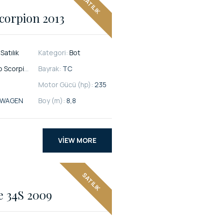
SATILIK
corpion 2013
:
Satılık
Kategori:
Bot
 Scorpion
Bayrak:
TC
Motor Gücü (hp):
235
KWAGEN
Boy (m):
8,8
VIEW MORE
SATILIK
e 34S 2009