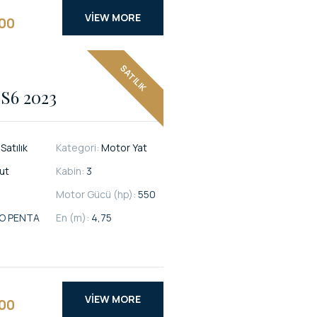
VIEW MORE
000
SATILIK
S6 2023
:
Satılık
Kategori:
Motor Yat
ut
Kabin:
3
Motor Gücü (hp):
550
O PENTA
En (m):
4,75
VIEW MORE
000