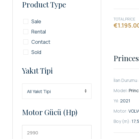
Product Type
TOTAL PRICE
Sale
€1.195.0
Rental
Contact
Sold
Princes
Yakıt Tipi
İlan Durumu
Model:
Prin
Yıl:
2021
Motor Gücü (hp)
Motor:
VOLV
Boy (m):
17,