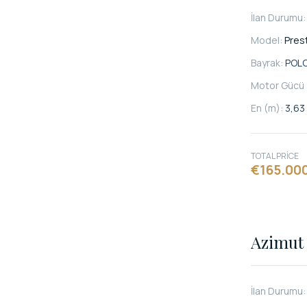
İlan Durumu
Model:
Pres
Bayrak:
POL
Motor Gücü 
En (m):
3,63
TOTAL PRICE
€165.00
Azimut 
İlan Durumu