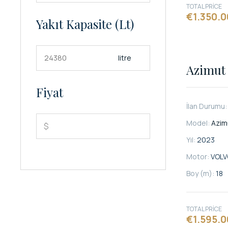
TOTAL PRICE
€1.350.
Yakıt Kapasite (lt)
litre
Azimut 
Fiyat
İlan Durumu
Model:
Azim
$
Yıl:
2023
Motor:
VOLV
Boy (m):
18
TOTAL PRICE
€1.595.