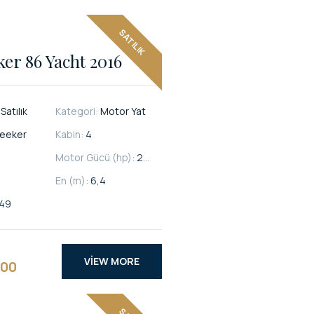
SATILIK
er 86 Yacht 2016
:
Satılık
Kategori:
Motor Yat
eeker
Kabin:
4
Motor Gücü (hp):
2015
En (m):
6,4
49
VIEW MORE
000