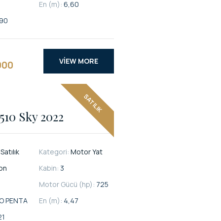
En (m):
6,60
90
VIEW MORE
000
SATILIK
510 Sky 2022
:
Satılık
Kategori:
Motor Yat
on
Kabin:
3
Motor Gücü (hp):
725
O PENTA
En (m):
4,47
21